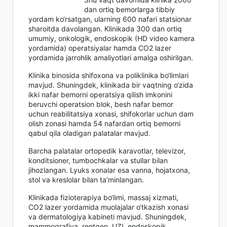
dan ortiq bemorlarga tibbiy
yordam ko‘rsatgan, ularning 600 nafari statsionar
sharoitda davolangan. Klinikada 300 dan ortiq
umumiy, onkologik, endoskopik (HD video kamera
yordamida) operatsiyalar hamda CO2 lazer
yordamida jarrohlik amaliyotlari amalga oshirilgan.
Klinika binosida shifoxona va poliklinika bo‘limlari
mavjud. Shuningdek, klinikada bir vaqtning o‘zida
ikki nafar bemorni operatsiya qilish imkonini
beruvchi operatsion blok, besh nafar bemor
uchun reabilitatsiya xonasi, shifokorlar uchun dam
olish zonasi hamda 54 nafardan ortiq bemorni
qabul qila oladigan palatalar mavjud.
Barcha palatalar ortopedik karavotlar, televizor,
konditsioner, tumbochkalar va stullar bilan
jihozlangan. Lyuks xonalar esa vanna, hojatxona,
stol va kreslolar bilan ta’minlangan.
Klinikada fizioterapiya bo‘limi, massaj xizmati,
CO2 lazer yordamida muolajalar o‘tkazish xonasi
va dermatologiya kabineti mavjud. Shuningdek,
mammografiya, rentgen, UZI, endoskopik