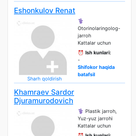
Eshonkulov Renat
⚕️
Otorinolaringolog-
jarroh
Kattalar uchun
⏰
Ish kunlari:
-
Shifokor haqida
batafsil
Sharh qoldirish
Khamraev Sardor
Djuramurodovich
⚕️ Plastik jarroh,
Yuz-yuz jarrohi
Kattalar uchun
⏰
Ish kunlari: