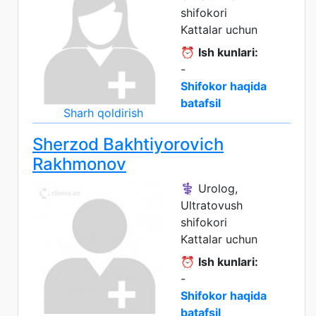
shifokori
Kattalar uchun
⏰
Ish kunlari:
-
Shifokor haqida
batafsil
Sharh qoldirish
Sherzod Bakhtiyorovich
Rakhmonov
⚕️ Urolog,
Ultratovush
shifokori
Kattalar uchun
⏰
Ish kunlari:
-
Shifokor haqida
batafsil