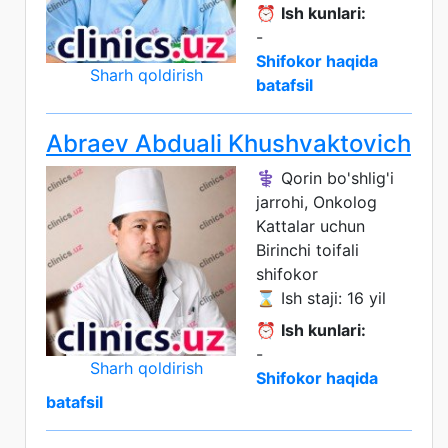
⏰
Ish kunlari:
-
Shifokor haqida
Sharh qoldirish
batafsil
Abraev Abduali Khushvaktovich
⚕️ Qorin bo'shlig'i
jarrohi, Onkolog
Kattalar uchun
Birinchi toifali
shifokor
⌛ Ish staji: 16 yil
⏰
Ish kunlari:
-
Sharh qoldirish
Shifokor haqida
batafsil