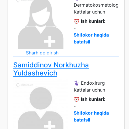
Dermatokosmetolog
Kattalar uchun
⏰
Ish kunlari:
-
Shifokor haqida
batafsil
Sharh qoldirish
Samiddinov Norkhuzha
Yuldashevich
⚕️ Endoxirurg
Kattalar uchun
⏰
Ish kunlari:
-
Shifokor haqida
batafsil