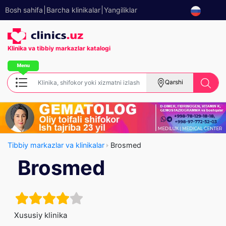
Bosh sahifa
Barcha klinikalar
Yangiliklar
Klinika va tibbiy
markazlar katalogi
Qarshi
Tibbiy markazlar va klinikalar
Brosmed
Brosmed
Xususiy klinika