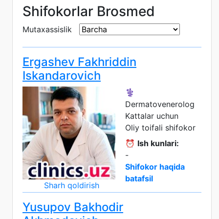
Shifokorlar Brosmed
Mutaxassislik
Ergashev Fakhriddin
Iskandarovich
⚕️
Dermatovenerolog
Kattalar uchun
Oliy toifali shifokor
⏰
Ish kunlari:
-
Shifokor haqida
batafsil
Sharh qoldirish
Yusupov Bakhodir