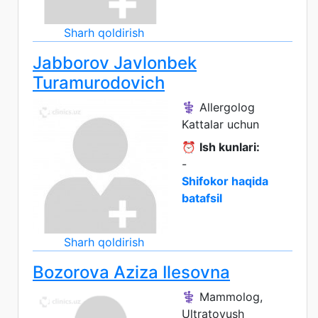
Sharh qoldirish
Jabborov Javlonbek
Turamurodovich
⚕️ Allergolog
Kattalar uchun
⏰
Ish kunlari:
-
Shifokor haqida
batafsil
Sharh qoldirish
Bozorova Aziza Ilesovna
⚕️ Mammolog,
Ultratovush