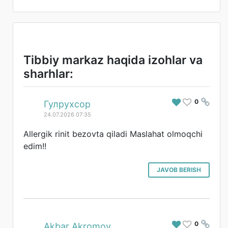
Tibbiy markaz haqida izohlar va
sharhlar:
0
#
Гулрухсор
24.07.2026 07:35
Allergik rinit bezovta qiladi Maslahat olmoqchi
edim!!
JAVOB BERISH
0
#
Akbar Akromov