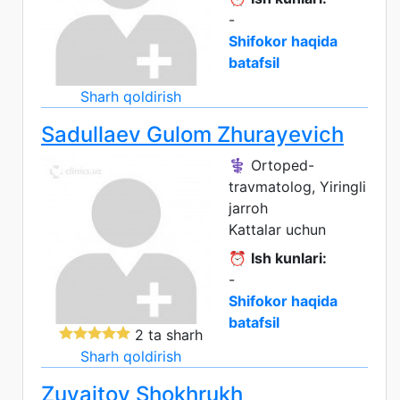
-
Shifokor haqida
batafsil
Sharh qoldirish
Sadullaev Gulom Zhurayevich
⚕️ Ortoped-
travmatolog, Yiringli
jarroh
Kattalar uchun
⏰
Ish kunlari:
-
Shifokor haqida
batafsil
2 ta sharh
Sharh qoldirish
Zuvaitov Shokhrukh