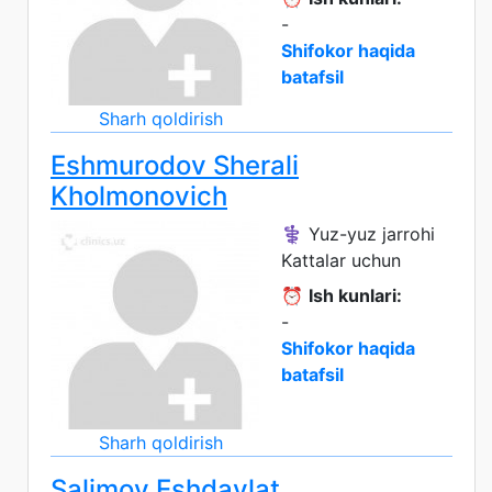
-
Shifokor haqida
batafsil
Sharh qoldirish
Eshmurodov Sherali
Kholmonovich
⚕️ Yuz-yuz jarrohi
Kattalar uchun
⏰
Ish kunlari:
-
Shifokor haqida
batafsil
Sharh qoldirish
Salimov Eshdavlat