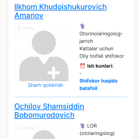
Ilkhom Khudoishukurovich
Amanov
⚕️
Otorinolaringolog-
jarroh
Kattalar uchun
Oliy toifali shifokor
⏰
Ish kunlari:
-
Shifokor haqida
Sharh qoldirish
batafsil
Ochilov Shamsiddin
Bobomurodovich
⚕️ LOR
(otolaringolog)