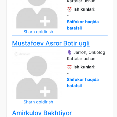
Kattalar uchun
⏰
Ish kunlari:
-
Shifokor haqida
batafsil
Sharh qoldirish
Mustafoev Asror Botir ugli
⚕️ Jarroh, Onkolog
Kattalar uchun
⏰
Ish kunlari:
-
Shifokor haqida
batafsil
Sharh qoldirish
Amirkulov Bakhtiyor