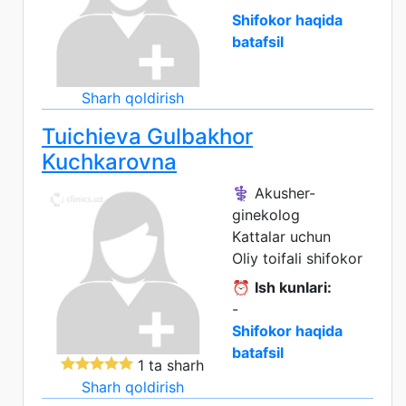
Shifokor haqida
batafsil
Sharh qoldirish
Tuichieva Gulbakhor
Kuchkarovna
⚕️ Akusher-
ginekolog
Kattalar uchun
Oliy toifali shifokor
⏰
Ish kunlari:
-
Shifokor haqida
batafsil
1 ta sharh
Sharh qoldirish