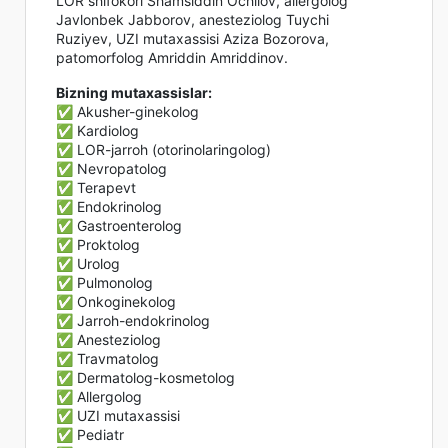
LOR shifokori Shamsiddin Ochilov, allergolog
Javlonbek Jabborov, anesteziolog Tuychi
Ruziyev, UZI mutaxassisi Aziza Bozorova,
patomorfolog Amriddin Amriddinov.
Bizning mutaxassislar:
✅ Akusher-ginekolog
✅ Kardiolog
✅ LOR-jarroh (otorinolaringolog)
✅ Nevropatolog
✅ Terapevt
✅ Endokrinolog
✅ Gastroenterolog
✅ Proktolog
✅ Urolog
✅ Pulmonolog
✅ Onkoginekolog
✅ Jarroh-endokrinolog
✅ Anesteziolog
✅ Travmatolog
✅ Dermatolog-kosmetolog
✅ Allergolog
✅ UZI mutaxassisi
✅ Pediatr