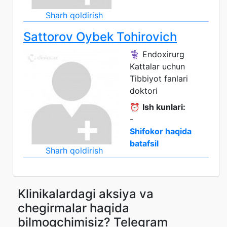
Sharh qoldirish
Sattorov Oybek Tohirovich
⚕️ Endoxirurg
Kattalar uchun
Tibbiyot fanlari
doktori
⏰
Ish kunlari:
-
Shifokor haqida
batafsil
Sharh qoldirish
Klinikalardagi aksiya va
chegirmalar haqida
bilmoqchimisiz? Telegram