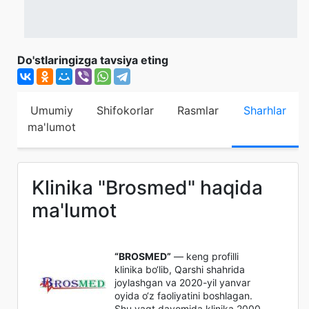
Do'stlaringizga tavsiya eting
Umumiy
Shifokorlar
Rasmlar
Sharhlar
ma'lumot
Klinika "Brosmed" haqida
ma'lumot
“BROSMED”
— keng profilli
klinika bo‘lib, Qarshi shahrida
joylashgan va 2020-yil yanvar
oyida o‘z faoliyatini boshlagan.
Shu vaqt davomida klinika 2000