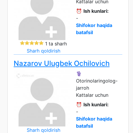
Kattalar uchun
⏰
Ish kunlari:
-
Shifokor haqida
batafsil
1 ta sharh
Sharh qoldirish
Nazarov Ulugbek Ochilovich
⚕️
Otorinolaringolog-
jarroh
Kattalar uchun
⏰
Ish kunlari:
-
Shifokor haqida
batafsil
Sharh qoldirish