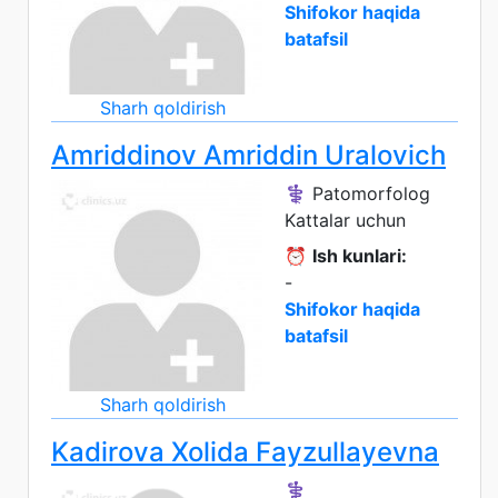
Shifokor haqida
batafsil
Sharh qoldirish
Amriddinov Amriddin Uralovich
⚕️ Patomorfolog
Kattalar uchun
⏰
Ish kunlari:
-
Shifokor haqida
batafsil
Sharh qoldirish
Kadirova Xolida Fayzullayevna
⚕️