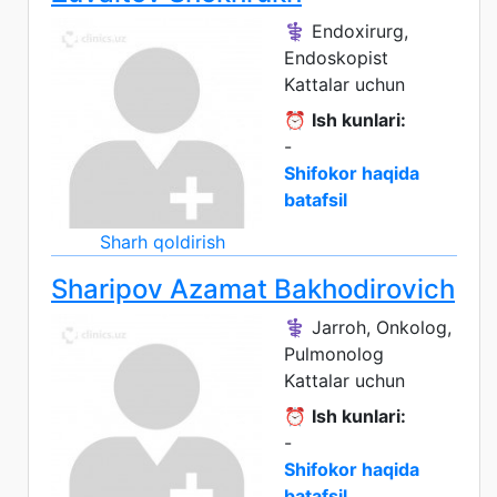
⚕️ Endoxirurg,
Endoskopist
Kattalar uchun
⏰
Ish kunlari:
-
Shifokor haqida
batafsil
Sharh qoldirish
Sharipov Azamat Bakhodirovich
⚕️ Jarroh, Onkolog,
Pulmonolog
Kattalar uchun
⏰
Ish kunlari:
-
Shifokor haqida
batafsil