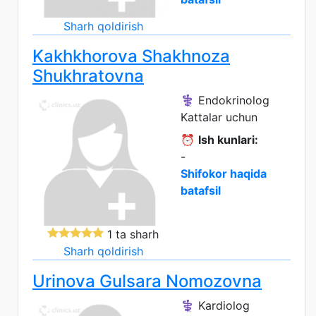
Sharh qoldirish
Kakhkhorova Shakhnoza
Shukhratovna
⚕️ Endokrinolog
Kattalar uchun
⏰
Ish kunlari:
-
Shifokor haqida
batafsil
1 ta sharh
Sharh qoldirish
Urinova Gulsara Nomozovna
⚕️ Kardiolog