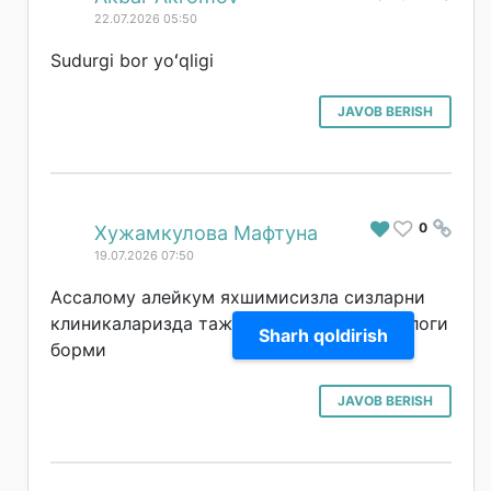
22.07.2026 05:50
Sudurgi bor yoʻqligi
JAVOB BERISH
0
#
Хужамкулова Мафтуна
19.07.2026 07:50
Ассалому алейкум яхшимисизла сизларни
клиникаларизда тажрибали болалар урологи
Sharh qoldirish
борми
JAVOB BERISH