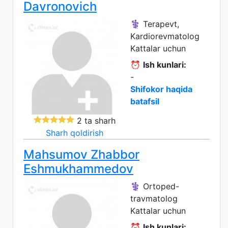
Davronovich
⚕️ Terapevt,
Kardiorevmatolog
Kattalar uchun
⏰
Ish kunlari:
-
Shifokor haqida
batafsil
2 ta sharh
Sharh qoldirish
Mahsumov Zhabbor
Eshmukhammedov
⚕️ Ortoped-
travmatolog
Kattalar uchun
⏰
Ish kunlari: