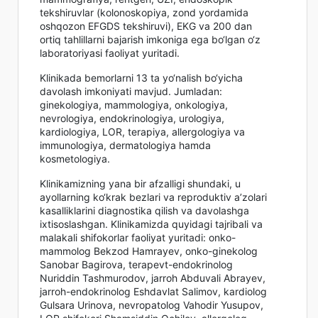
tekshiruvlar (kolonoskopiya, zond yordamida
oshqozon EFGDS tekshiruvi), EKG va 200 dan
ortiq tahlillarni bajarish imkoniga ega bo‘lgan o‘z
laboratoriyasi faoliyat yuritadi.
Klinikada bemorlarni 13 ta yo‘nalish bo‘yicha
davolash imkoniyati mavjud. Jumladan:
ginekologiya, mammologiya, onkologiya,
nevrologiya, endokrinologiya, urologiya,
kardiologiya, LOR, terapiya, allergologiya va
immunologiya, dermatologiya hamda
kosmetologiya.
Klinikamizning yana bir afzalligi shundaki, u
ayollarning ko‘krak bezlari va reproduktiv a’zolari
kasalliklarini diagnostika qilish va davolashga
ixtisoslashgan. Klinikamizda quyidagi tajribali va
malakali shifokorlar faoliyat yuritadi: onko-
mammolog Bekzod Hamrayev, onko-ginekolog
Sanobar Bagirova, terapevt-endokrinolog
Nuriddin Tashmurodov, jarroh Abduvali Abrayev,
jarroh-endokrinolog Eshdavlat Salimov, kardiolog
Gulsara Urinova, nevropatolog Vahodir Yusupov,