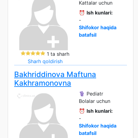
Kattalar uchun
⏰
Ish kunlari:
-
Shifokor haqida
batafsil
1 ta sharh
Sharh qoldirish
Bakhriddinova Maftuna
Kakhramonovna
⚕️ Pediatr
Bolalar uchun
⏰
Ish kunlari:
-
Shifokor haqida
batafsil