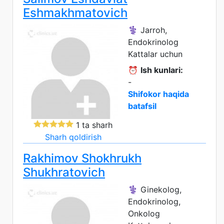
Eshmakhmatovich
⚕️ Jarroh,
Endokrinolog
Kattalar uchun
⏰
Ish kunlari:
-
Shifokor haqida
batafsil
1 ta sharh
Sharh qoldirish
Rakhimov Shokhrukh
Shukhratovich
⚕️ Ginekolog,
Endokrinolog,
Onkolog