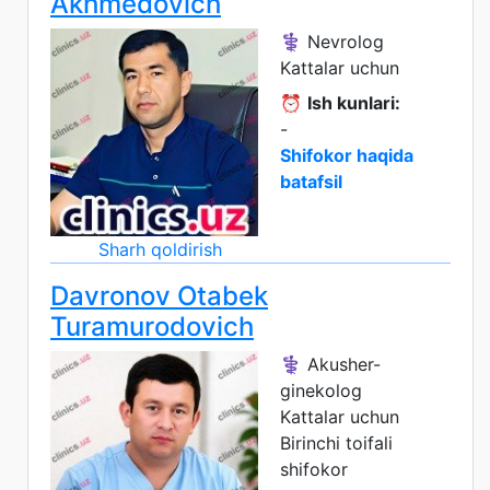
Akhmedovich
⚕️ Nevrolog
Kattalar uchun
⏰
Ish kunlari:
-
Shifokor haqida
batafsil
Sharh qoldirish
Davronov Otabek
Turamurodovich
⚕️ Akusher-
ginekolog
Kattalar uchun
Birinchi toifali
shifokor