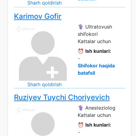
Sharh qoldirish
Karimov Gofir
⚕️ Ultratovush
shifokori
Kattalar uchun
⏰
Ish kunlari:
-
Shifokor haqida
batafsil
Sharh qoldirish
Ruziyev Tuychi Choriyevich
⚕️ Anesteziolog
Kattalar uchun
⏰
Ish kunlari:
-