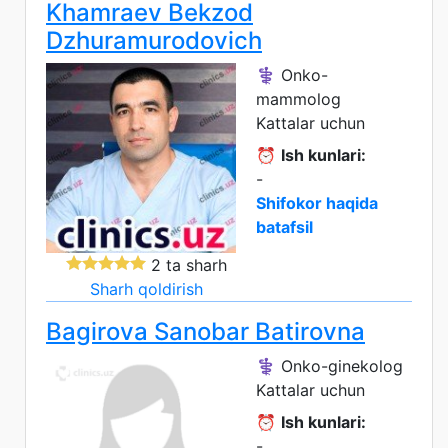
Khamraev Bekzod
Dzhuramurodovich
⚕️ Onko-
mammolog
Kattalar uchun
⏰
Ish kunlari:
-
Shifokor haqida
batafsil
2 ta sharh
Sharh qoldirish
Bagirova Sanobar Batirovna
⚕️ Onko-ginekolog
Kattalar uchun
⏰
Ish kunlari:
-