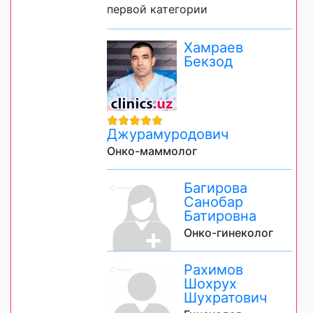
первой категории
Хамраев
Бекзод
Джурамуродович
Онко-маммолог
Багирова
Санобар
Батировна
Онко-гинеколог
Рахимов
Шохрух
Шухратович