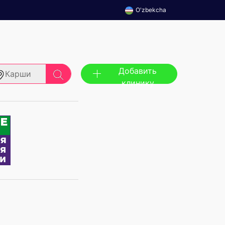
O'zbekcha
Добавить
Карши
клинику