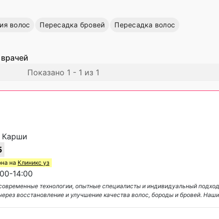
ия волос
Пересадка бровей
Пересадка волос
 врачей
Показано 1 - 1 из 1
, Карши
5
она на
Клиникс уз
00-14:00
я современные технологии, опытные специалисты и индивидуальный подхо
через восстановление и улучшение качества волос, бороды и бровей. Наш