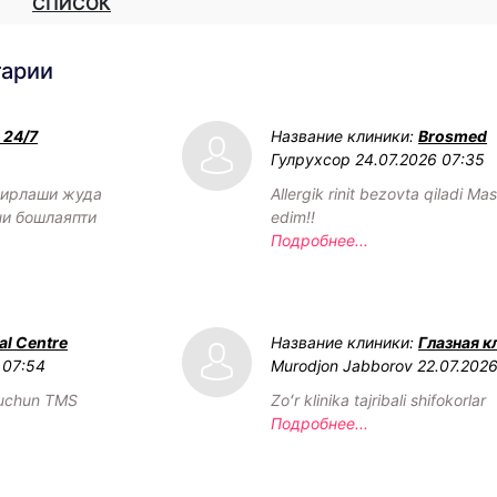
СПИСОК
тарии
 24/7
Название клиники:
Brosmed
Гулрухсор
24.07.2026 07:35
мирлаши жуда
Allergik rinit bezovta qiladi Ma
ни бошлаяпти
edim!!
Подробнее...
al Centre
Название клиники:
Глазная к
 07:54
Murodjon Jabborov
22.07.2026
 uchun TMS
Zoʻr klinika tajribali shifokorlar
Подробнее...