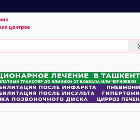
ник
ких центров